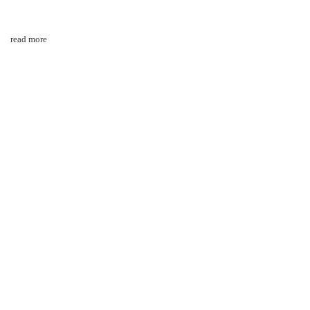
read more
周轶伦
周轶伦个展「GOOD LUCK, HAVE FUN, DON’T DIE」