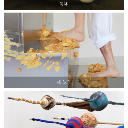
闫冰
杨心广