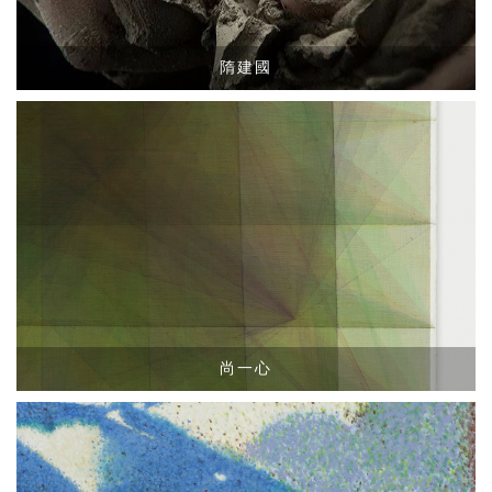
隋建國
尚一心