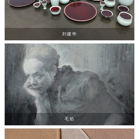
刘建华
毛焰