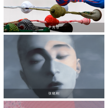
尹秀珍
张晓刚