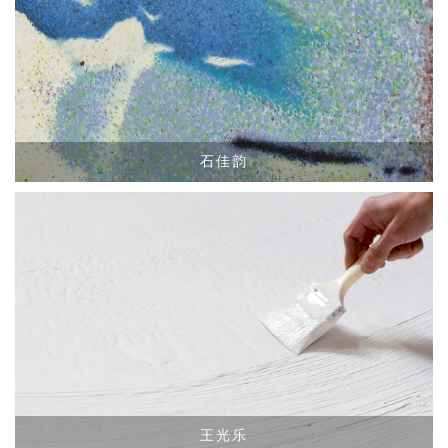
石佳韵
王光乐