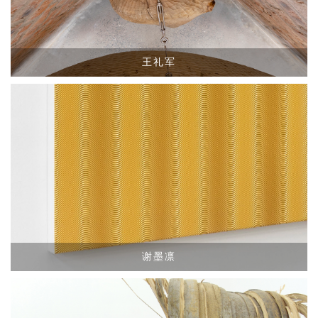
王礼军
谢墨凛