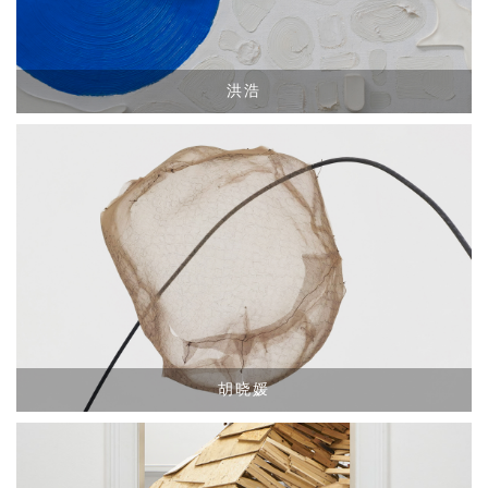
洪浩
胡晓媛