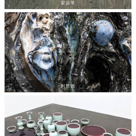
梁远苇
刘慧德