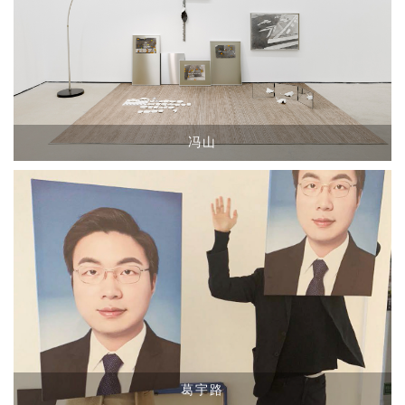
冯山
葛宇路