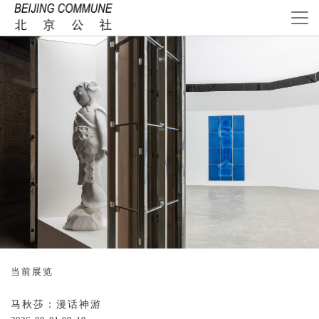
当前展览
马秋莎：漫话神游