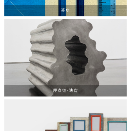
慕华
理查德·迪肯